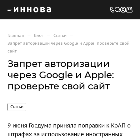
—
—
—
Главная
Блог
Статьи
Запрет авторизации через Google и Apple: проверьте свой
сайт
Запрет авторизации
через Google и Apple:
проверьте свой сайт
Статьи
9 июня Госдума приняла поправки к КоАП о
штрафах за использование иностранных