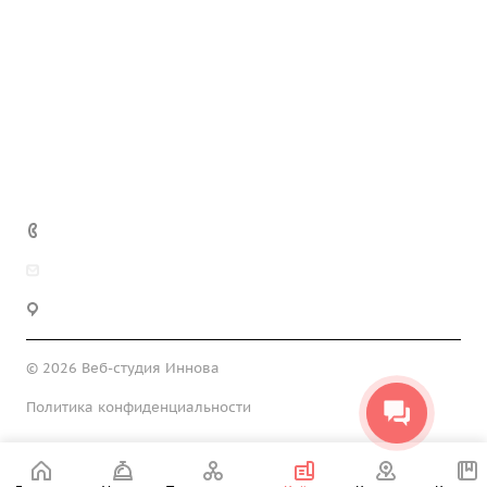
Компания
Техподдержка
Блог
Контакты
+7 812 937-05-22
info@innova-lab.ru
г. Санкт-Петербург, ул. Киришская, 2А
© 2026 Веб-студия Иннова
Политика конфиденциальности