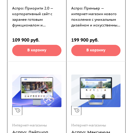
Аспро: Приорити 2.0 —
Аспро: Премьер —
корпоративный сайт с
интернет-магазин нового
заранее готовым
поколения с уникальным
функционалом и
дизайном и искусственным
дизайном. Для создания
интеллектом. Решение для
онлайн-проекта
любого бизнеса от
109 900
руб.
199 900
руб.
достаточно наполнить сайт
лучшего разработчика
собственным контентом и
готовых сайтов на 1С-
В корзину
В корзину
выбрать подходящее
Битрикс: Маркетплейс (с
оформление.
2014 года по версии 1С-
Битрикс).
Интернет-магазины
Интернет-магазины
Аспро: Лайтшоп
Аспро: Максимум