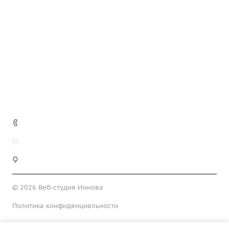
Кейсы
Компания
Техподдержка
Блог
Контакты
+7 812 937-05-22
info@innova-lab.ru
г. Санкт-Петербург, ул. Киришская, 2А
© 2026 Веб-студия Иннова
Политика конфиденциальности