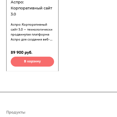
Аспро:
Корпоративный сайт
3.0
Аспро: Корпоративный
сайт 3.0 — технологически
продвинутая платформа
Аспро для создания веб-
сайта. Ее возможности
позволяют создать и
89 900
руб.
запустить онлайн-проект в
любой отрасли, а тематики
В корзину
помогут это сделать
быстрее.
Услуги
Продукты