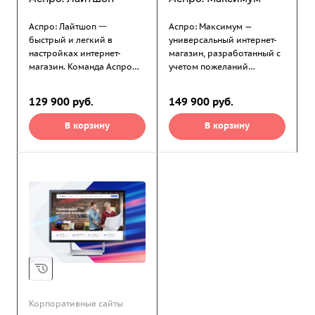
Аспро: Лайтшоп 一
Аспро: Максимум —
быстрый и легкий в
универсальный интернет-
настройках интернет-
магазин, разработанный с
магазин. Команда Аспро
учетом пожеланий
создала мощный
пользователей,
функционал для развития
современных тенденций и
129 900
руб.
149 900 руб.
бизнеса и сделала его
технологий для быстрой
понятным и лаконичным.
загрузки. Работает на
В корзину
В корзину
Получился технологичный
опережение, решает
продукт с поразительной
реальные задачи бизнеса,
простотой запуска.
идеально отображается на
всех устройствах.
Корпоративные сайты