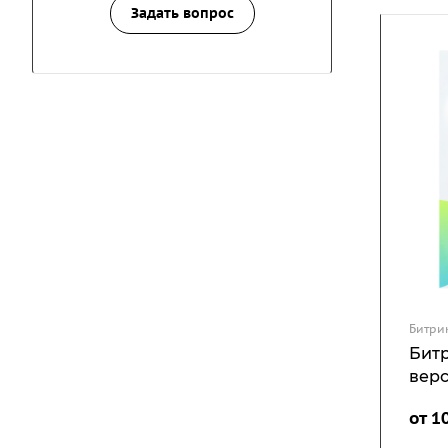
Задать вопрос
Битри
Битр
вер
от 1