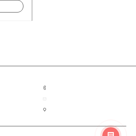
+7 812 937-05-22
info@innova-lab.ru
г. Санкт-Петербург, ул. Киришская, 2А