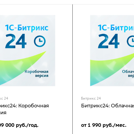
кс 24
Битрикс 24
икс24: Коробочная
Битрикс24: Облачна
сия
09 000
руб.
/год.
от 1 990
руб.
/мес.