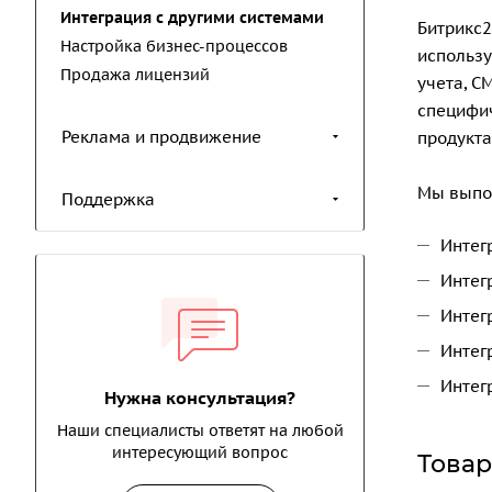
Интеграция с другими системами
Битрикс2
Настройка бизнес-процессов
использу
Продажа лицензий
учета, C
специфи
Реклама и продвижение
продукт
Мы выпол
Поддержка
Интег
Интег
Интег
Интег
Интег
Нужна консультация?
Наши специалисты ответят на любой
интересующий вопрос
Това