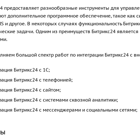
4 предоставляет разнообразные инструменты для управле
ют дополнительное программное обеспечение, такое как си
MS и другое. В некоторых случаях функциональность Битри
ческие задачи.
Одним из преимуществ Битрикс24 является
ами.
няем большой спектр работ по интеграции Битрикс24 с в
рация Битрикс24 с 1С;
рация Битрикс24 с телефонией;
рация Битрикс24 с сайтом;
рация Битрикс24 с системами сквозной аналитики;
рация Битрикс24 с мессенджерами и социальными сетями;
ры