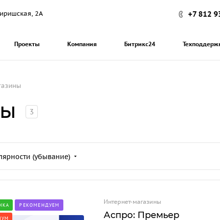
+7 812 9
 Киришская, 2А
Проекты
Компания
Битрикс24
Техподдерж
газины
ны
3
лярности (убывание)
Интернет-магазины
НКА
РЕКОМЕНДУЕМ
Аспро: Премьер
ИУМ