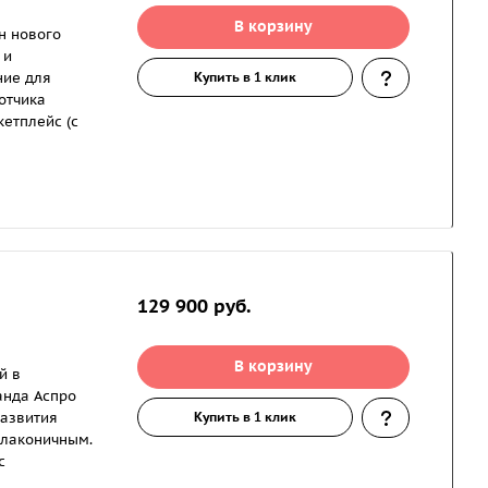
В корзину
н нового
 и
ние для
Купить в 1 клик
отчика
кетплейс (с
129 900
руб.
В корзину
й в
анда Аспро
азвития
Купить в 1 клик
 лаконичным.
с