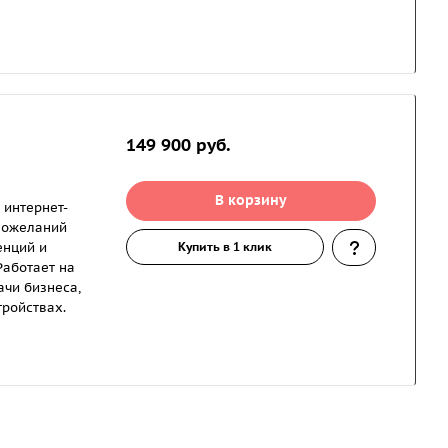
149 900 руб.
В корзину
 интернет-
 пожеланий
енций и
Купить в 1 клик
Работает на
чи бизнеса,
тройствах.